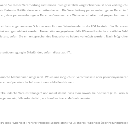
wenn Sie dieser Verarbeitung zustimmen, dies gesetzlich vorgeschrieben ist oder vertraglich
s wir Daten in Drittländern verarbeiten lassen. Die Verarbeitung personenbezogener Daten in 
uten, dass personenbezogene Daten auf unerwartete Weise verarbeitet und gespeichert werd
zeit kein angemessenes Schutzniveau für den Datentransfer in die USA besteht. Die Datenver
eitet und gespeichert werden. Ferner können gegebenenfalls US-amerikanische staatliche Be
ers, sofern Sie ein entsprechendes Nutzerkonto haben, verknüpft werden. Nach Möglichkeit
enübertragung in Drittländer, sofern diese zutrifft.
torische Maßnahmen umgesetzt. Wo es uns möglich ist, verschlüsseln oder pseudonymisier
aten auf persönliche Informationen schließen können.
zfreundliche Voreinstellungen” und meint damit, dass man sowohl bei Software (z. B. Formul
gehen wir, falls erforderlich, noch auf konkrete Maßnahmen ein.
PS (das Hypertext Transfer Protocol Secure steht für „sicheres Hypertext-Übertragungsprotok