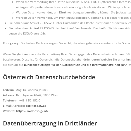
Wenn die Verarbeitung Ihrer Daten auf Artikel 6 Abs. 1 lit. e (öffentliches Interes
einlegen. Wir prüfen danach so rasch wie möglich, ob wir diesem Widerspruch r
Werden Daten verwendet, um Direktwerbung zu betreiben, können Sie jederzeit g
Werden Daten verwendet, um Profiling zu betreiben, können Sie jederzeit gegen d
Sie haben laut Artikel 22 DSGVO unter Umständen das Recht, nicht einer ausschließlic
Sie haben laut Artikel 77 DSGVO das Recht auf Beschwerde. Das heißt, Sie können si
gegen die DSGVO verstößt.
Kurz gesagt:
Sie haben Rechte – zögern Sie nicht, die oben gelistete verantwortliche Stelle
Wenn Sie glauben, dass die Verarbeitung Ihrer Daten gegen das Datenschutzrecht verstößt 
beschweren. Diese ist für Österreich die Datenschutzbehörde, deren Website Sie unter
htt
Sie sich an die
Bundesbeauftragte für den Datenschutz und die Informationsfreiheit (BfDI)
w
Österreich Datenschutzbehörde
Leiterin:
Mag. Dr. Andrea Jelinek
Adresse:
Barichgasse 40-42, 1030 Wien
Telefonnr.:
+43 1 52 152-0
E-Mail-Adresse:
dsb@dsb.gv.at
Website:
https://www.dsb.gv.at/
Datenübertragung in Drittländer