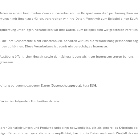
n, Daten zu einem bestimmten Zweck zu verarbeiten. Ein Beispiel wäre die Speicherung Ihrer 
ichtungen mit Ihnen zu erfüllen, verarbeiten wir Ihre Daten. Wenn wir zum Beispiel einen Kauf
Verpflichtung unterliegen, verarbeiten wir Ihre Daten. Zum Beispiel sind wir gesetzlich verpfl
ssen, die Ihre Grundrechte nicht einschränken, behalten wir uns die Verarbeitung personenbez
eiben zu können. Diese Verarbeitung ist somit ein berechtigtes Interesse.
übung öffentlicher Gewalt sowie dem Schutz lebenswichtiger Interessen treten bei uns in d
sgewiesen.
rbeitung personenbezogener Daten (
Datenschutzgesetz
), kurz
DSG
.
ie in den folgenden Abschnitten darüber.
serer Dienstleistungen und Produkte unbedingt notwendig ist, gilt als generelles Kriterium 
nigen Fällen sind wir gesetzlich dazu verpflichtet, bestimmte Daten auch nach Wegfall des u