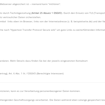
Webserver abgesichert ist – niemand kann “mithören”.
tz durch Technikgestaltung (
Artikel 25 Absatz 1 DSGVO
). Durch den Einsatz von TLS (Transpor
z vertraulicher Daten sicherstellen.
bol links oben im Browser, links von der Internetadresse (z. B. beispielseite.de) und der V
 nach “Hypertext Transfer Protocol Secure wiki” um gute Links zu weiterführenden Informat
daten. Mehr Details dazu finden Sie bei der jeweils eingesetzten Kontaktart
ertrag), Art. 6 Abs. 1 lit. f DSGVO (Berechtigte Interessen)
unizieren, kann es zur Verarbeitung personenbezogener Daten kommen.
hängenden Geschäftsvorgangs verarbeitet. Die Daten während eben solange gespeichert bzw.