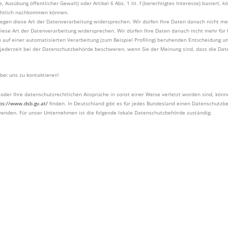
se, Ausübung öffentlicher Gewalt) oder Artikel 6 Abs. 1 lit. f (berechtigtes Interesse) basiert
echtlich nachkommen können.
egen diese Art der Datenverarbeitung widersprechen. Wir dürfen Ihre Daten danach nicht me
iese Art der Datenverarbeitung widersprechen. Wir dürfen Ihre Daten danach nicht mehr für 
h auf einer automatisierten Verarbeitung (zum Beispiel Profiling) beruhenden Entscheidung 
ch jederzeit bei der Datenschutzbehörde beschweren, wenn Sie der Meinung sind, dass die D
 bei uns zu kontaktieren!
oder Ihre datenschutzrechtlichen Ansprüche in sonst einer Weise verletzt worden sind, könne
ps://www.dsb.gv.at/
finden. In Deutschland gibt es für jedes Bundesland einen Datenschutzb
enden. Für unser Unternehmen ist die folgende lokale Datenschutzbehörde zuständig: