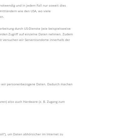
 notwendig und in jedem Fall nur soweit dies
Drittländern wie den USA, wo viele
en.
arbeitung durch US-Dienste (wie beispielsweise
hörden Zugriff auf einzelne Daten nehmen. Zudem
 versuchen wir Serverstandorte innerhalb der
en wir personenbezogene Daten. Dadurch machen
aren) also auch Hardware (z. B. Zugang zum
oll“), um Daten abhörsicher im Internet zu