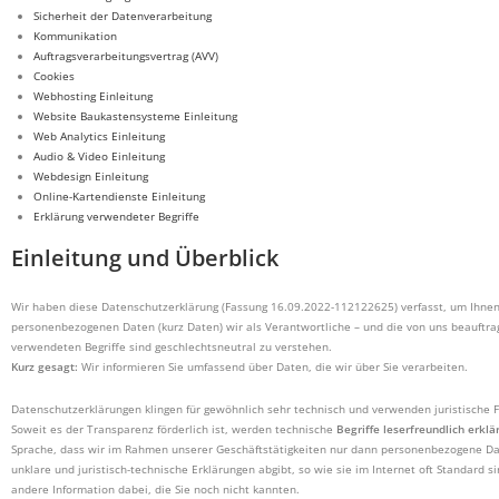
Sicherheit der Datenverarbeitung
Kommunikation
Auftragsverarbeitungsvertrag (AVV)
Cookies
Webhosting Einleitung
Website Baukastensysteme Einleitung
Web Analytics Einleitung
Audio & Video Einleitung
Webdesign Einleitung
Online-Kartendienste Einleitung
Erklärung verwendeter Begriffe
Einleitung und Überblick
Wir haben diese Datenschutzerklärung (Fassung 16.09.2022-112122625) verfasst, um Ihn
personenbezogenen Daten (kurz Daten) wir als Verantwortliche – und die von uns beauftrag
verwendeten Begriffe sind geschlechtsneutral zu verstehen.
Kurz gesagt:
Wir informieren Sie umfassend über Daten, die wir über Sie verarbeiten.
Datenschutzerklärungen klingen für gewöhnlich sehr technisch und verwenden juristische F
Soweit es der Transparenz förderlich ist, werden technische
Begriffe leserfreundlich erklä
Sprache, dass wir im Rahmen unserer Geschäftstätigkeiten nur dann personenbezogene Dat
unklare und juristisch-technische Erklärungen abgibt, so wie sie im Internet oft Standard s
andere Information dabei, die Sie noch nicht kannten.