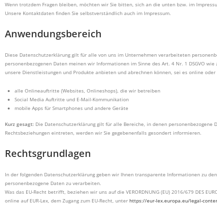
Wenn trotzdem Fragen bleiben, möchten wir Sie bitten, sich an die unten bzw. im Impress
Unsere Kontaktdaten finden Sie selbstverständlich auch im Impressum.
Anwendungsbereich
Diese Datenschutzerklärung gilt für alle von uns im Unternehmen verarbeiteten personenb
personenbezogenen Daten meinen wir Informationen im Sinne des Art. 4 Nr. 1 DSGVO wie zu
unsere Dienstleistungen und Produkte anbieten und abrechnen können, sei es online oder 
alle Onlineauftritte (Websites, Onlineshops), die wir betreiben
Social Media Auftritte und E-Mail-Kommunikation
mobile Apps für Smartphones und andere Geräte
Kurz gesagt:
Die Datenschutzerklärung gilt für alle Bereiche, in denen personenbezogene 
Rechtsbeziehungen eintreten, werden wir Sie gegebenenfalls gesondert informieren.
Rechtsgrundlagen
In der folgenden Datenschutzerklärung geben wir Ihnen transparente Informationen zu den
personenbezogene Daten zu verarbeiten.
Was das EU-Recht betrifft, beziehen wir uns auf die VERORDNUNG (EU) 2016/679 DES EUR
online auf EUR-Lex, dem Zugang zum EU-Recht, unter
https://eur-lex.europa.eu/legal-con