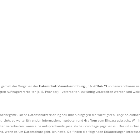
en gemäß der Vorgaben der
Datenschutz-Grundverordnung (EU) 2016/679
und anwendbaren nati
ten Auftragsverarbeiter (z. B. Provider) – verarbeiten, zukünftig verarbeiten werden und we
achbegriffe. Diese Datenschutzerklärung soll Ihnen hingegen die wichtigsten Dinge so einfac
rt
, Links zu weiterführenden Informationen geboten und
Grafiken
zum Einsatz gebracht. Wir in
en verarbeiten, wenn eine entsprechende gesetzliche Grundlage gegeben ist. Das ist sicher
ind, wenn es um Datenschutz geht. Ich hoffe, Sie finden die folgenden Erläuterungen interessan