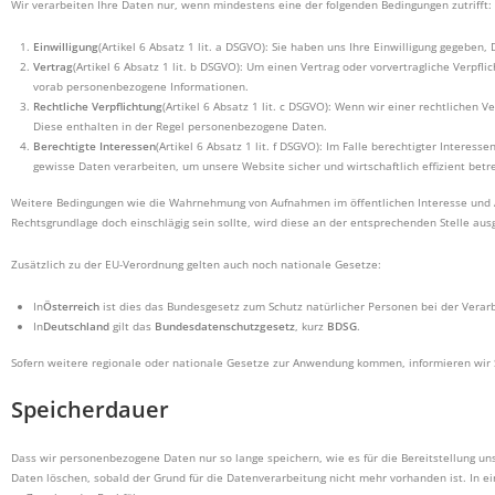
Wir verarbeiten Ihre Daten nur, wenn mindestens eine der folgenden Bedingungen zutrifft:
Einwilligung
(Artikel 6 Absatz 1 lit. a DSGVO): Sie haben uns Ihre Einwilligung gegebe
Vertrag
(Artikel 6 Absatz 1 lit. b DSGVO): Um einen Vertrag oder vorvertragliche Verpfl
vorab personenbezogene Informationen.
Rechtliche Verpflichtung
(Artikel 6 Absatz 1 lit. c DSGVO): Wenn wir einer rechtlichen 
Diese enthalten in der Regel personenbezogene Daten.
Berechtigte Interessen
(Artikel 6 Absatz 1 lit. f DSGVO): Im Falle berechtigter Intere
gewisse Daten verarbeiten, um unsere Website sicher und wirtschaftlich effizient betr
Weitere Bedingungen wie die Wahrnehmung von Aufnahmen im öffentlichen Interesse und Aus
Rechtsgrundlage doch einschlägig sein sollte, wird diese an der entsprechenden Stelle au
Zusätzlich zu der EU-Verordnung gelten auch noch nationale Gesetze:
In
Österreich
ist dies das Bundesgesetz zum Schutz natürlicher Personen bei der Vera
In
Deutschland
gilt das
Bundesdatenschutzgesetz
, kurz
BDSG
.
Sofern weitere regionale oder nationale Gesetze zur Anwendung kommen, informieren wir S
Speicherdauer
Dass wir personenbezogene Daten nur so lange speichern, wie es für die Bereitstellung un
Daten löschen, sobald der Grund für die Datenverarbeitung nicht mehr vorhanden ist. In ei