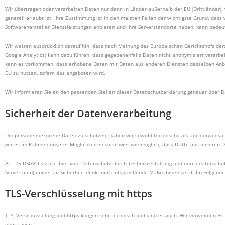
Wir übertragen oder verarbeiten Daten nur dann in Länder außerhalb der EU (Drittländer), 
generell erlaubt ist. Ihre Zustimmung ist in den meisten Fällen der wichtigste Grund, das
Softwarehersteller Dienstleistungen anbieten und Ihre Serverstandorte haben, kann bede
Wir weisen ausdrücklich darauf hin, dass nach Meinung des Europäischen Gerichtshofs der
Google Analytics) kann dazu führen, dass gegebenenfalls Daten nicht anonymisiert verarb
kann es vorkommen, dass erhobene Daten mit Daten aus anderen Diensten desselben Anbiet
EU zu nutzen, sofern das angeboten wird.
Wir informieren Sie an den passenden Stellen dieser Datenschutzerklärung genauer über Dat
Sicherheit der Datenverarbeitung
Um personenbezogene Daten zu schützen, haben wir sowohl technische als auch organisa
wir es im Rahmen unserer Möglichkeiten so schwer wie möglich, dass Dritte aus unseren D
Art. 25 DSGVO spricht hier von “Datenschutz durch Technikgestaltung und durch datenschut
Serverraum) immer an Sicherheit denkt und entsprechende Maßnahmen setzt. Im Folgenden 
TLS-Verschlüsselung mit https
TLS, Verschlüsselung und https klingen sehr technisch und sind es auch. Wir verwenden HTT
übertragen.