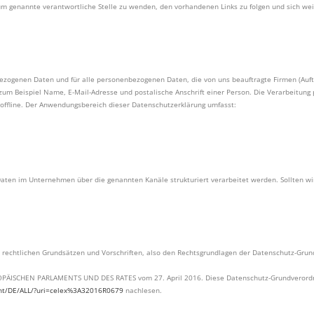
um genannte verantwortliche Stelle zu wenden, den vorhandenen Links zu folgen und sich wei
ezogenen Daten und für alle personenbezogenen Daten, die von uns beauftragte Firmen (Auftr
m Beispiel Name, E-Mail-Adresse und postalische Anschrift einer Person. Die Verarbeitung 
offline. Der Anwendungsbereich dieser Datenschutzerklärung umfasst:
Daten im Unternehmen über die genannten Kanäle strukturiert verarbeitet werden. Sollten wi
 rechtlichen Grundsätzen und Vorschriften, also den Rechtsgrundlagen der Datenschutz-Grun
OPÄISCHEN PARLAMENTS UND DES RATES vom 27. April 2016. Diese Datenschutz-Grundverordnu
tent/DE/ALL/?uri=celex%3A32016R0679
nachlesen.