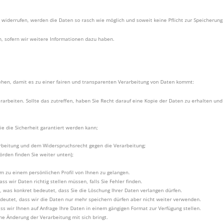
 widerrufen, werden die Daten so rasch wie möglich und soweit keine Pflicht zur Speicherung 
n, sofern wir weitere Informationen dazu haben.
tehen, damit es zu einer fairen und transparenten Verarbeitung von Daten kommt:
rarbeiten. Sollte das zutreffen, haben Sie Recht darauf eine Kopie der Daten zu erhalten und
e die Sicherheit garantiert werden kann;
arbeitung und dem Widerspruchsrecht gegen die Verarbeitung;
örden finden Sie weiter unten);
m zu einem persönlichen Profil von Ihnen zu gelangen.
s wir Daten richtig stellen müssen, falls Sie Fehler finden.
, was konkret bedeutet, dass Sie die Löschung Ihrer Daten verlangen dürfen.
edeutet, dass wir die Daten nur mehr speichern dürfen aber nicht weiter verwenden.
ss wir Ihnen auf Anfrage Ihre Daten in einem gängigen Format zur Verfügung stellen.
e Änderung der Verarbeitung mit sich bringt.