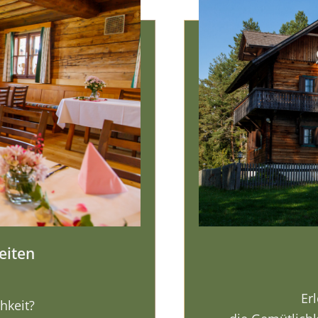
eiten
Er
chkeit?