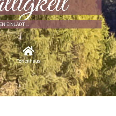
tigkeit
EN EINLÄDT….
Ferienhaus