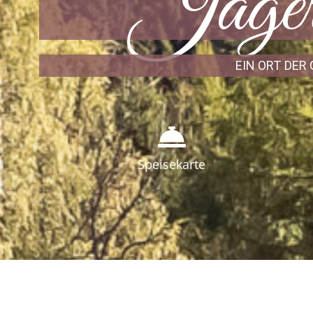
Jägerw
EIN ORT DER
Speisekarte