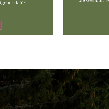
die Gemütlichke
stgeber dafür!