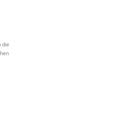
n die
chen