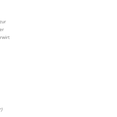
d
zur
er
rwirt
)