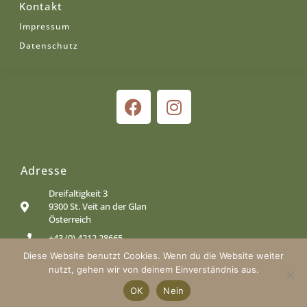
Kontakt
Impressum
Datenschutz
Adresse
Dreifaltigkeit 3
9300 St. Veit an der Glan
Österreich
+43 (0) 4212 28665
Diese Website benutzt Cookies. Wenn du die Website weiter
office@jaegerwirt-dreifaltigkeit.at
nutzt, gehen wir von deinem Einverständnis aus.
OK
Nein